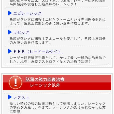
眼の動きを６次元、又は７次元で追尾！レーザー照射の照射
時間短縮を実現した最高峰のレーシック！
エピレーシック
角膜が薄い方に朗報！エピケラトームという専用医療器具に
よって、角膜上皮部分のみに薄い蓋を作成します。
ラセック
角膜が薄い方に朗報！アルコールを使用して、角膜上皮部分
のみ薄い蓋を作成します。
ＰＲＫ（ピーアールケイ）
レーザー屈折矯正手術として、かつて最も一般的な治療法で
した。現在、角膜ジストロフィなどの治療で活躍！
話題の視力回復治療
レーシック以外
レクスト
新しい時代の視力回復治療として登場しました。レーシック
の弱点を克服し、今まで、レーシックが受けられなかった方
に朗報！