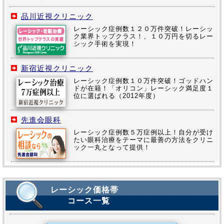
品川近視クリニック
レーシック症例数１２０万件突破！レーシッ
ク業界トップクラス！、１０万円を切るレー
シック手術を実現！
新宿近視クリニック
レーシック症例数１０万件突破！ゴッドハン
ドが在籍！「オリコン」レーシック満足度１
位に選ばれる（2012年度）
先進会眼科
レーシック症例数５万症例以上！自分が受け
たい眼科治療をテーマに最善の方法をクリニ
ック一丸となって提供！
レーシック価格帯
コース一覧