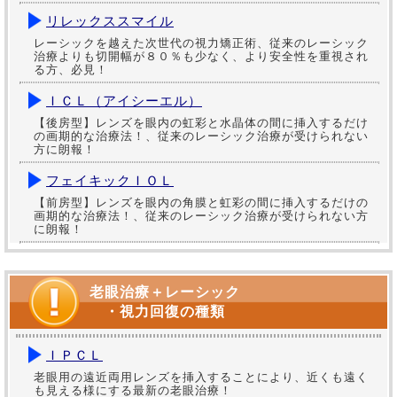
リレックススマイル
レーシックを越えた次世代の視力矯正術、従来のレーシック
治療よりも切開幅が８０％も少なく、より安全性を重視され
る方、必見！
ＩＣＬ（アイシーエル）
【後房型】レンズを眼内の虹彩と水晶体の間に挿入するだけ
の画期的な治療法！、従来のレーシック治療が受けられない
方に朗報！
フェイキックＩＯＬ
【前房型】レンズを眼内の角膜と虹彩の間に挿入するだけの
画期的な治療法！、従来のレーシック治療が受けられない方
に朗報！
老眼治療＋レーシック
・視力回復の種類
ＩＰＣＬ
老眼用の遠近両用レンズを挿入することにより、近くも遠く
も見える様にする最新の老眼治療！