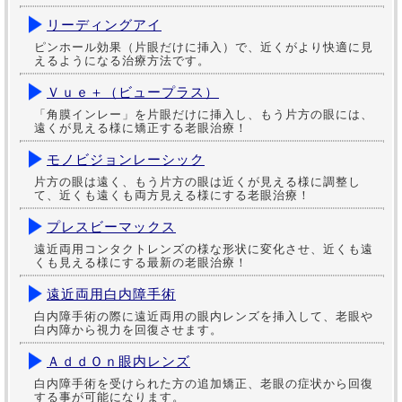
リーディングアイ
ピンホール効果（片眼だけに挿入）で、近くがより快適に見
えるようになる治療方法です。
Ｖｕｅ＋（ビュープラス）
「角膜インレー」を片眼だけに挿入し、もう片方の眼には、
遠くが見える様に矯正する老眼治療！
モノビジョンレーシック
片方の眼は遠く、もう片方の眼は近くが見える様に調整し
て、近くも遠くも両方見える様にする老眼治療！
プレスビーマックス
遠近両用コンタクトレンズの様な形状に変化させ、近くも遠
くも見える様にする最新の老眼治療！
遠近両用白内障手術
白内障手術の際に遠近両用の眼内レンズを挿入して、老眼や
白内障から視力を回復させます。
ＡｄｄＯｎ眼内レンズ
白内障手術を受けられた方の追加矯正、老眼の症状から回復
する事が可能になります。