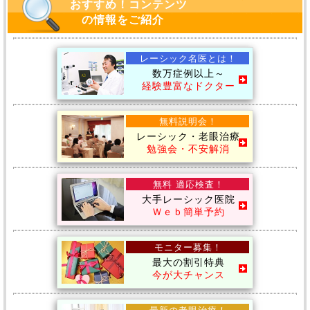
おすすめ！コンテンツ
の情報をご紹介
レーシック名医とは！
数万症例以上～
経験豊富なドクター
無料説明会！
レーシック・老眼治療
勉強会・不安解消
無料 適応検査！
大手レーシック医院
Ｗｅｂ簡単予約
モニター募集！
最大の割引特典
今が大チャンス