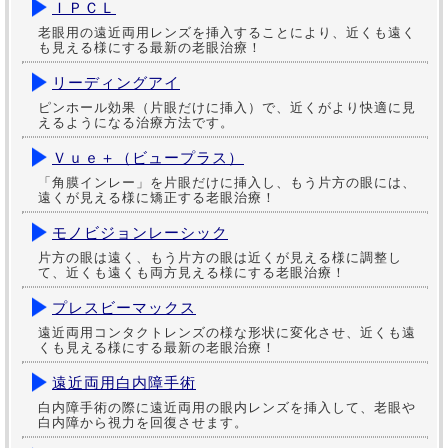
ＩＰＣＬ
老眼用の遠近両用レンズを挿入することにより、近くも遠く
も見える様にする最新の老眼治療！
リーディングアイ
ピンホール効果（片眼だけに挿入）で、近くがより快適に見
えるようになる治療方法です。
Ｖｕｅ＋（ビュープラス）
「角膜インレー」を片眼だけに挿入し、もう片方の眼には、
遠くが見える様に矯正する老眼治療！
モノビジョンレーシック
片方の眼は遠く、もう片方の眼は近くが見える様に調整し
て、近くも遠くも両方見える様にする老眼治療！
プレスビーマックス
遠近両用コンタクトレンズの様な形状に変化させ、近くも遠
くも見える様にする最新の老眼治療！
遠近両用白内障手術
白内障手術の際に遠近両用の眼内レンズを挿入して、老眼や
白内障から視力を回復させます。