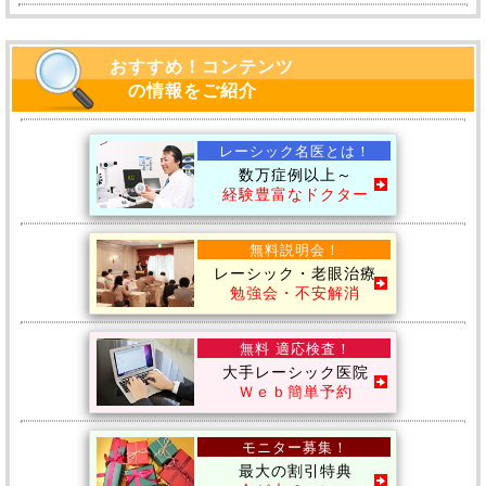
おすすめ！コンテンツ
の情報をご紹介
レーシック名医とは！
数万症例以上～
経験豊富なドクター
無料説明会！
レーシック・老眼治療
勉強会・不安解消
無料 適応検査！
大手レーシック医院
Ｗｅｂ簡単予約
モニター募集！
最大の割引特典