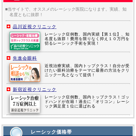
■当サイトで、オススメのレーシック医院になります。実績、知
名度ともに抜群！
品川近視クリニック
レーシック症例数、国内実績【第１位】、知
名度も抜群！費用を限りなく抑え１０万円を
切るレーシック手術を実現！
先進会眼科
近視治療実績、国内トップクラス！自分が受
けたい眼科治療をテーマに最善の方法をクリ
ニック一丸となって提供！
新宿近視クリニック
レーシック症例数、国内トップクラス！ゴッ
ドハンドが在籍！過去に「オリコン」レーシ
ック満足度１位に選ばれる
レーシック価格帯