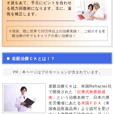
オ波をあて、手元にピントを合わせ
る視力回復術になります。主に、遠
視を矯正します。
※現状、既に世界で10万件以上の治療実績！、ご紹介する老
眼治療の中でもキャリアの長い治療法！
老眼治療ＣＫとは！？
PR：本ページはプロモーションが含まれています。
老眼治療ＣＫは、米国Refractec社
で開発された「
伝導式角膜形成
術
」という治療名称で、日本の厚
生労働省にあたる
米国ＦＤＡ
（米
国食品医薬品局）より認可を受け