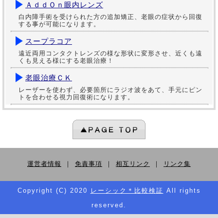
ＡｄｄＯｎ眼内レンズ
白内障手術を受けられた方の追加矯正、老眼の症状から回復
する事が可能になります。
スープラコア
遠近両用コンタクトレンズの様な形状に変形させ、近くも遠
くも見える様にする老眼治療！
老眼治療ＣＫ
レーザーを使わず、必要箇所にラジオ波をあて、手元にピン
トを合わせる視力回復術になります。
運営者情報
｜
免責事項
｜
相互リンク
｜
リンク集
Copyright (C) 2020
レーシック＊比較検証
All rights
reserved.