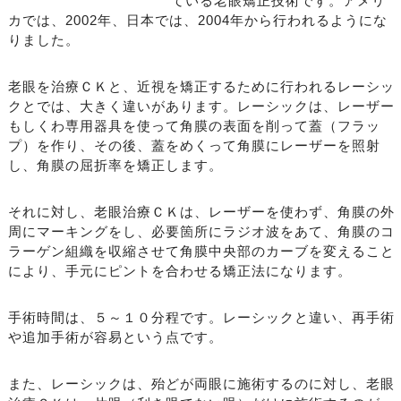
ている老眼矯正技術です。アメリ
カでは、2002年、日本では、2004年から行われるようにな
りました。
老眼を治療ＣＫと、近視を矯正するために行われるレーシッ
クとでは、大きく違いがあります。レーシックは、レーザー
もしくわ専用器具を使って角膜の表面を削って蓋（フラッ
プ）を作り、その後、蓋をめくって角膜にレーザーを照射
し、角膜の屈折率を矯正します。
それに対し、老眼治療ＣＫは、レーザーを使わず、角膜の外
周にマーキングをし、必要箇所にラジオ波をあて、角膜のコ
ラーゲン組織を収縮させて角膜中央部のカーブを変えること
により、手元にピントを合わせる矯正法になります。
手術時間は、５～１０分程です。レーシックと違い、再手術
や追加手術が容易という点です。
また、レーシックは、殆どが両眼に施術するのに対し、老眼