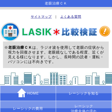
老眼治療ＣＫ
サイトマップ
｜
よくある質問
※
老眼治療ＣＫ
は、ラジオ波を使用して老眼の症状から
視力を回復させます。老眼鏡なしである程度、近くが
見える様になります。しかし、長時間の読者・運転・
パソコンには不向きです。
HOME
レーシックを知る
レーシック
レーシックの費用
治療全体の流れ